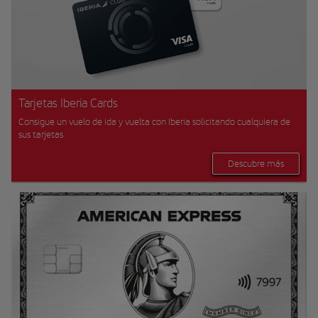
Tarjetas Iberia Cards
Consigue un vuelo de ida y vuelta con Iberia solicitando cualquiera de
sus tarjetas
Descubre más