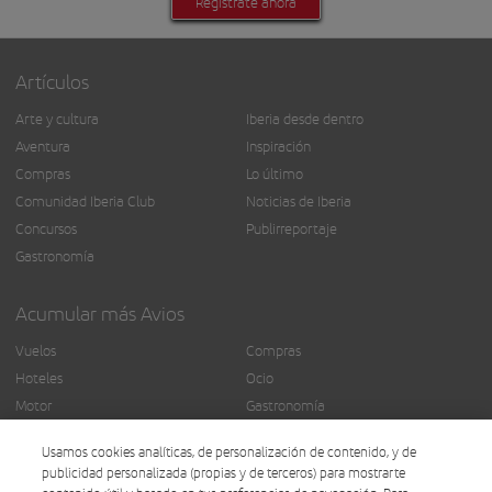
Regístrate ahora
Artículos
Arte y cultura
Iberia desde dentro
Aventura
Inspiración
Compras
Lo último
Comunidad Iberia Club
Noticias de Iberia
Concursos
Publirreportaje
Gastronomía
Acumular más Avios
Vuelos
Compras
Hoteles
Ocio
Motor
Gastronomía
Seguros
Más servicios
Usamos cookies analíticas, de personalización de contenido, y de
Finanzas
publicidad personalizada (propias y de terceros) para mostrarte