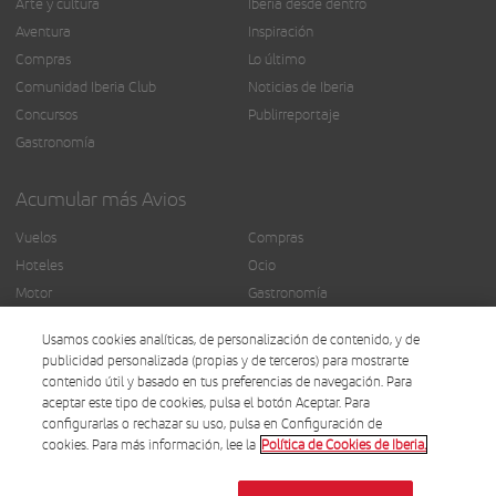
Arte y cultura
Iberia desde dentro
Aventura
Inspiración
Compras
Lo último
Comunidad Iberia Club
Noticias de Iberia
Concursos
Publirreportaje
Gastronomía
Acumular más Avios
Vuelos
Compras
Hoteles
Ocio
Motor
Gastronomía
Seguros
Más servicios
Usamos cookies analíticas, de personalización de contenido, y de
Finanzas
publicidad personalizada (propias y de terceros) para mostrarte
contenido útil y basado en tus preferencias de navegación. Para
aceptar este tipo de cookies, pulsa el botón Aceptar. Para
configurarlas o rechazar su uso, pulsa en Configuración de
cookies. Para más información, lee la
Política de Cookies de Iberia.
© Iberia 2025.
Términos y condiciones