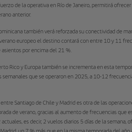
fuerzo de la operativa en Río de Janeiro, permitirá ofrece
rano anterior.
Dominicana también verá reforzada su conectividad de ma
verano europeo el destino contará con entre 10 y 11 fre
e asientos por encima del 21 %.
erto Rico y Europa también se incrementa en esta tempor
as semanales que se operaron en 2025, a 10-12 frecuenc
n entre Santiago de Chile y Madrid es otra de las operacio
rada de verano, gracias al aumento de frecuencias que e
 actuales, es decir, 2 vuelos diarios 5 días de la semana,
y Madrid, un 7 % más que en la misma temporada del año a