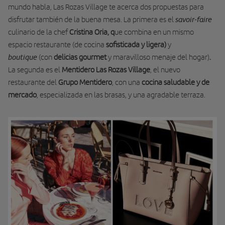
mundo habla, Las Rozas Village te acerca dos propuestas para
savoir-faire
disfrutar también de la buena mesa. La primera es el
culinario de la chef
Cristina Oria, q
ue combina en un mismo
espacio restaurante (de cocina
sofisticada y ligera)
y
boutique
(
con
delicias
gourmet
y maravilloso menaje del hogar)
.
La segunda es el
Mentidero Las Rozas Village
, el nuevo
restaurante del
Grupo Mentidero
, con una
cocina saludable y de
mercado
, especializada en las brasas, y una agradable terraza.