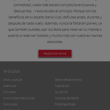
comodidad, vuela más barato con precios exclusivos y
descuentos… Y esto es sólo el principio. Porque con los
beneficios de tu tarjeta Iberia Club, disfrutas antes, durante y
después de cada vuelo. Además, nunca te faltarán planes, ya
que también puedes usar tus Avios para reservar tu maleta o
asiento o reservar hoteles y mucho más con nuestras marcas
asociadas.
Regístrate ahora
Artículos
Arte y cultura
Iberia desde dentro
Aventura
Inspiración
Compras
Lo último
Comunidad Iberia Club
Noticias de Iberia
Concursos
Publirreportaje