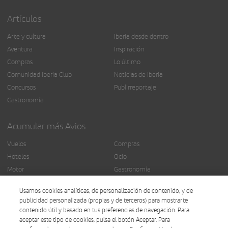
Artículos
Arte y cultura
Iberia desde dentro
Aventura
Inspiración
Compras
Lo último
Comunidad Iberia Club
Noticias de Iberia
Concursos
Publirreportaje
Gastronomía
Acumular más Avios
Vuelos
Compras
Hoteles
Ocio
Motor
Gastronomía
Seguros
Más servicios
Usamos cookies analíticas, de personalización de contenido, y de
Finanzas
publicidad personalizada (propias y de terceros) para mostrarte
contenido útil y basado en tus preferencias de navegación. Para
aceptar este tipo de cookies, pulsa el botón Aceptar. Para