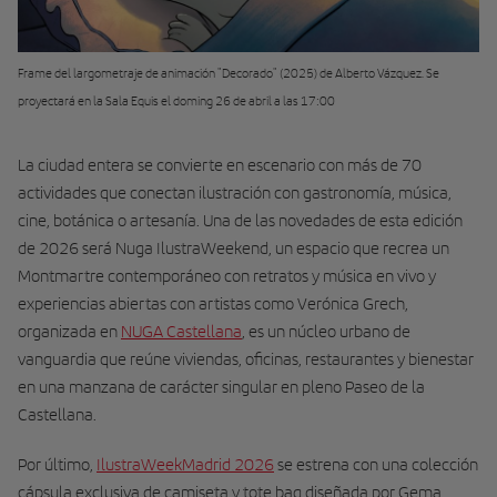
Frame del largometraje de animación "Decorado" (2025) de Alberto Vázquez. Se
proyectará en la Sala Equis el doming 26 de abril a las 17:00
La ciudad entera se convierte en escenario con más de 70
actividades que conectan ilustración con gastronomía, música,
cine, botánica o artesanía. Una de las novedades de esta edición
de 2026 será Nuga IlustraWeekend, un espacio que recrea un
Montmartre contemporáneo con retratos y música en vivo y
experiencias abiertas con artistas como Verónica Grech,
organizada en
NUGA Castellana
, es un núcleo urbano de
vanguardia que reúne viviendas, oficinas, restaurantes y bienestar
en una manzana de carácter singular en pleno Paseo de la
Castellana.
Por último,
IlustraWeekMadrid 2026
se estrena con una colección
cápsula exclusiva de camiseta y tote bag diseñada por Gema