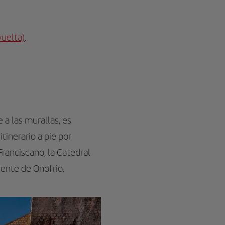
vuelta)
.
 a las murallas, es
tinerario a pie por
Franciscano, la Catedral
uente de Onofrio.