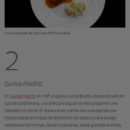
Uno de los pases del menú del chef Nuno Matos.
2
Gurisa Madrid
En
Gurisa Madrid
, el chef uruguayo Lucas Bustos, especializado en
cocina cordillerana, y la directora Agustina Vela proponen una
Navidad con alma. El restaurante cuenta con una agenda pre-
Fiestas desde principios de diciembre con espacio para acoger
celebraciones íntimas, desde 8 personas, hasta grandes eventos