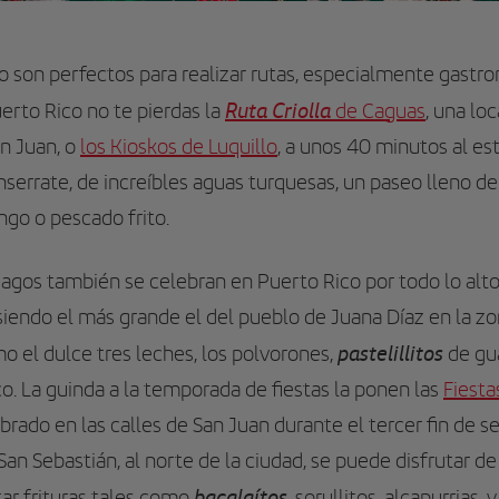
o son perfectos para realizar rutas, especialmente gastro
Ruta Criolla
erto Rico no te pierdas la
de Caguas
, una lo
an Juan, o
los Kioskos de Luquillo
, a unos 40 minutos al est
nserrate, de increíbles aguas turquesas, un paseo lleno 
go o pescado frito.
agos también se celebran en Puerto Rico por todo lo alto, 
siendo el más grande el del pueblo de Juana Díaz en la zon
pastelillitos
o el dulce tres leches, los polvorones,
de gua
co. La guinda a la temporada de fiestas la ponen las
Fiesta
ebrado en las calles de San Juan durante el tercer fin de 
San Sebastián, al norte de la ciudad, se puede disfrutar de
bacalaítos
tar frituras tales como
, sorullitos, alcapurrias,