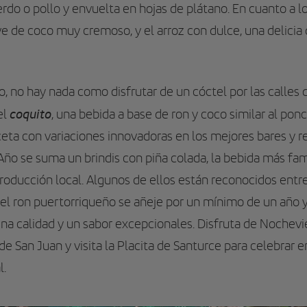
erdo o pollo y envuelta en hojas de plátano. En cuanto a l
 de coco muy cremoso, y el arroz con dulce, una delicia 
o, no hay nada como disfrutar de un cóctel por las calles 
coquito
el
, una bebida a base de ron y coco similar al pon
eceta con variaciones innovadoras en los mejores bares y r
e Año se suma un brindis con piña colada, la bebida más fa
roducción local. Algunos de ellos están reconocidos entr
e el ron puertorriqueño se añeje por un mínimo de un año 
 una calidad y un sabor excepcionales. Disfruta de Nochevi
a de San Juan y visita la Placita de Santurce para celebrar
l.