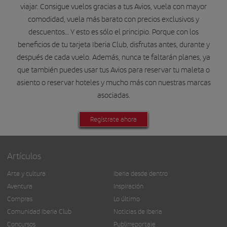
viajar. Consigue vuelos gracias a tus Avios, vuela con mayor
comodidad, vuela más barato con precios exclusivos y
descuentos… Y esto es sólo el principio. Porque con los
beneficios de tu tarjeta Iberia Club, disfrutas antes, durante y
después de cada vuelo. Además, nunca te faltarán planes, ya
que también puedes usar tus Avios para reservar tu maleta o
asiento o reservar hoteles y mucho más con nuestras marcas
asociadas.
Regístrate ahora
Artículos
Arte y cultura
Iberia desde dentro
Aventura
Inspiración
Compras
Lo último
Comunidad Iberia Club
Noticias de Iberia
Concursos
Publirreportaje