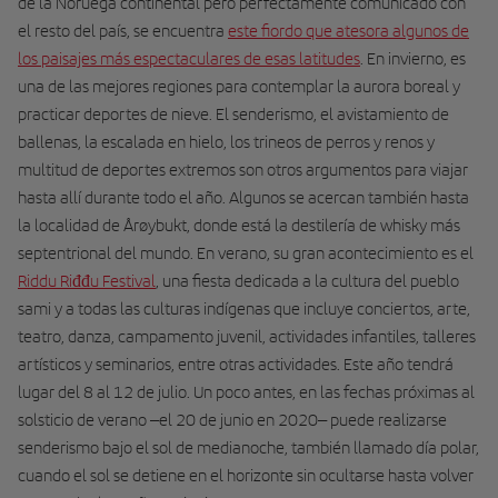
de la Noruega continental pero perfectamente comunicado con
el resto del país, se encuentra
este fiordo que atesora algunos de
los paisajes más espectaculares de esas latitudes
. En invierno, es
una de las mejores regiones para contemplar la aurora boreal y
practicar deportes de nieve. El senderismo, el avistamiento de
ballenas, la escalada en hielo, los trineos de perros y renos y
multitud de deportes extremos son otros argumentos para viajar
hasta allí durante todo el año. Algunos se acercan también hasta
la localidad de Årøybukt, donde está la destilería de whisky más
septentrional del mundo. En verano, su gran acontecimiento es el
Riddu Riđđu Festival
, una fiesta dedicada a la cultura del pueblo
sami y a todas las culturas indígenas que incluye conciertos, arte,
teatro, danza, campamento juvenil, actividades infantiles, talleres
artísticos y seminarios, entre otras actividades. Este año tendrá
lugar del 8 al 12 de julio. Un poco antes, en las fechas próximas al
solsticio de verano –el 20 de junio en 2020– puede realizarse
senderismo bajo el sol de medianoche, también llamado día polar,
cuando el sol se detiene en el horizonte sin ocultarse hasta volver