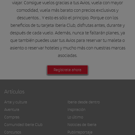
viajar. Consigue vuelos gracias a tus Avios, vuela con mayor
comodidad, vuela más barato con precios exclusivos y
descuentos… Y esto es sólo el principio. Porque con los
beneficios de tu tarjeta Iberia Club, disfrutas antes, durante y
después de cada vuelo. Además, nunca te faltarán planes, ya
que también puedes usar tus Avios para reservar tu maleta o
asiento o reservar hoteles y mucho más con nuestras marcas
asociadas.
Regístrate ahora
Artículos
Arte y cultura
Iberia desde dentro
Aventura
Inspiración
Compras
Lo último
Comunidad Iberia Club
Noticias de Iberia
Concursos
Publirreportaje