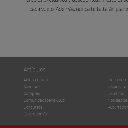
cada vuelo. Además, nunca te faltarán plane
Artículos
Arte y cultura
Iberia desd
Aventura
Inspiración
Compras
Lo último
Comunidad Iberia Club
Noticias de
Concursos
Publirrepor
Gastronomía