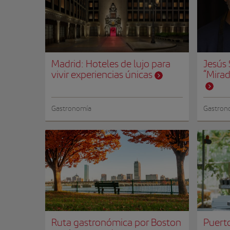
Madrid: Hoteles de lujo para
Jesús
vivir experiencias únicas
“Mirad
Gastronomía
Gastron
Ruta gastronómica por Boston
Puerto