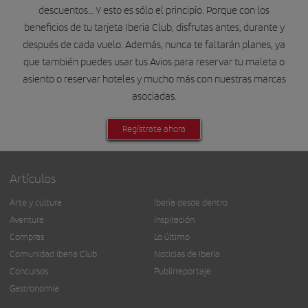
descuentos… Y esto es sólo el principio. Porque con los
beneficios de tu tarjeta Iberia Club, disfrutas antes, durante y
después de cada vuelo. Además, nunca te faltarán planes, ya
que también puedes usar tus Avios para reservar tu maleta o
asiento o reservar hoteles y mucho más con nuestras marcas
asociadas.
Regístrate ahora
Artículos
Arte y cultura
Iberia desde dentro
Aventura
Inspiración
Compras
Lo último
Comunidad Iberia Club
Noticias de Iberia
Concursos
Publirreportaje
Gastronomía