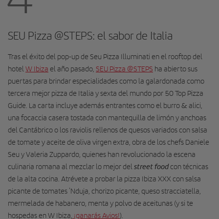
SEU Pizza @STEPS: el sabor de Italia
Tras el éxito del pop-up de Seu Pizza Illuminati en el rooftop del
hotel
W Ibiza
el año pasado,
SEU Pizza @STEPS
ha abierto sus
puertas para brindar especialidades como la galardonada como
tercera mejor pizza de Italia y sexta del mundo por 50 Top Pizza
Guide. La carta incluye además entrantes como el burro & alici,
una focaccia casera tostada con mantequilla de limón y anchoas
del Cantábrico o los raviolis rellenos de quesos variados con salsa
de tomate y aceite de oliva virgen extra, obra de los chefs Daniele
Seu y Valeria Zuppardo, quienes han revolucionado la escena
street food
culinaria romana al mezclar lo mejor del
con técnicas
de la alta cocina. Atrévete a probar la pizza Ibiza XXX con salsa
picante de tomates 'Nduja, chorizo picante, queso stracciatella,
mermelada de habanero, menta y polvo de aceitunas (y si te
hospedas en W Ibiza,
¡ganarás Avios!
).