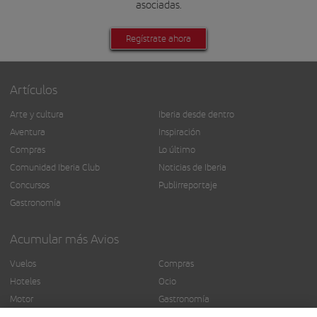
asociadas.
Regístrate ahora
Artículos
Arte y cultura
Iberia desde dentro
Aventura
Inspiración
Compras
Lo último
Comunidad Iberia Club
Noticias de Iberia
Concursos
Publirreportaje
Gastronomía
Acumular más Avios
Vuelos
Compras
Hoteles
Ocio
Motor
Gastronomía
Seguros
Más servicios