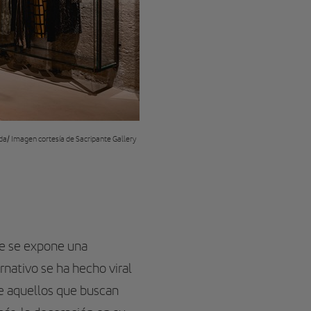
da/ Imagen cortesía de Sacripante Gallery
de se expone una
rnativo se ha hecho viral
e aquellos que buscan