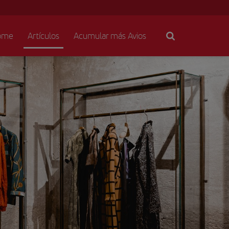
ome
Artículos
Acumular más Avios