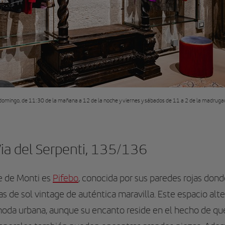
a domingo, de 11:30 de la mañana a 12 de la noche y viernes y sábados de 11 a 2 de la madruga
ia del Serpenti, 135/136
e de Monti es
Pifebo
, conocida por sus paredes rojas don
s de sol vintage de auténtica maravilla. Este espacio alte
moda urbana, aunque su encanto reside en el hecho de qu