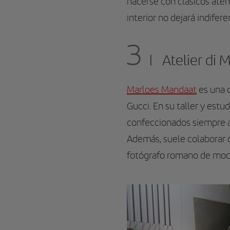
hacerse con clásicos ate
interior no dejará indifer
3
Atelier di 
Marloes Mandaat
es una d
Gucci. En su taller y est
confeccionados siempre a 
Además, suele colaborar
fotógrafo romano de moda