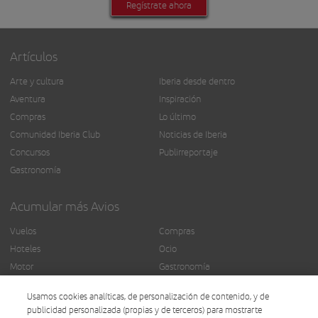
Regístrate ahora
Artículos
Arte y cultura
Iberia desde dentro
Aventura
Inspiración
Compras
Lo último
Comunidad Iberia Club
Noticias de Iberia
Concursos
Publirreportaje
Gastronomía
Acumular más Avios
Vuelos
Compras
Hoteles
Ocio
Motor
Gastronomía
Seguros
Más servicios
Usamos cookies analíticas, de personalización de contenido, y de
Finanzas
publicidad personalizada (propias y de terceros) para mostrarte