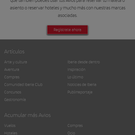
que también puedes usar tus Avios para reservar tu maleta o
asiento o reservar hoteles y mucho más con nuestras marcas
asociadas.
Regístrate ahora
Artículos
Arte y cultura
Iberia desde dentro
Aventura
Inspiración
Compras
Lo último
Comunidad Iberia Club
Noticias de Iberia
Concursos
Publirreportaje
Gastronomía
Acumular más Avios
Vuelos
Compras
Hoteles
Ocio