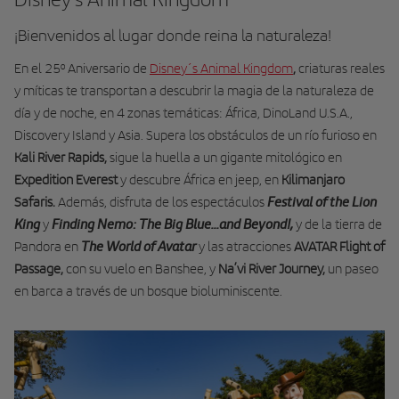
¡Bienvenidos al lugar donde reina la naturaleza!
En el 25º Aniversario de
Disney´s Animal Kingdom
,
criaturas reales
y míticas te transportan a descubrir la magia de la naturaleza de
día y de noche, en 4 zonas temáticas: África, DinoLand U.S.A.,
Discovery Island y Asia. Supera los obstáculos de un río furioso en
Kali River Rapids,
sigue la huella a un gigante mitológico en
Expedition Everest
y descubre África en jeep, en
Kilimanjaro
Festival of the Lion
Safaris
.
Además, disfruta de los espectáculos
King
Finding Nemo: The Big Blue...and Beyond!,
y
y de la tierra de
The World of Avatar
Pandora en
y las atracciones
AVATAR Flight of
Passage
,
con su vuelo en Banshee, y
Na’vi River Journey
,
un paseo
en barca a través de un bosque bioluminiscente.