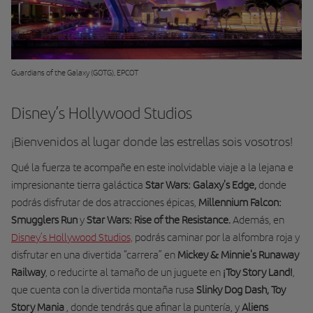
Guardians of the Galaxy (GOTG), EPCOT
Disney’s Hollywood Studios
¡Bienvenidos al lugar donde las estrellas sois vosotros!
Qué la fuerza te acompañe en este inolvidable viaje a la lejana e
impresionante tierra galáctica
Star Wars: Galaxy's Edge
,
donde
podrás disfrutar de dos atracciones épicas,
Millennium Falcon:
Smugglers
Run
y
Star Wars: Rise of the Resistance.
Además, en
Disney’s Hollywood Studios,
podrás caminar por la alfombra roja y
disfrutar en una divertida “carrera” en
Mickey & Minnie's Runaway
Railway
, o reducirte al tamaño de un juguete en
¡Toy Story Land!
,
que cuenta con la divertida montaña rusa
Slinky Dog Dash,
Toy
Story
Mania
, donde tendrás que afinar la puntería, y
Aliens