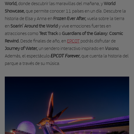
World,
donde descubrir las maravillas del mañana, y
World
Showcase,
que permite conocer 11 países en un día. Descubre la
historia de Elsa y Anna en
Frozen Ever After,
vuela sobre la tierra
en
Soarin’ Around the World
y vive emociones fuertes en
atracciones como
Test Track
o
Guardians of the Galaxy: Cosmic
Rewind.
Desde
finales de año, en
EPCOT
podrás disfrutar de
Vaiana.
Journey of Water,
un sendero interactivo inspirado en
EPCOT Forever
Además, el espectáculo
,
que cuenta la historia del
parque a través de
su
música.