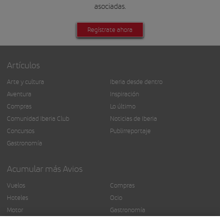
asociadas.
Regístrate ahora
Artículos
Arte y cultura
Iberia desde dentro
Aventura
Inspiración
Compras
Lo último
Comunidad Iberia Club
Noticias de Iberia
Concursos
Publirreportaje
Gastronomía
Acumular más Avios
Vuelos
Compras
Hoteles
Ocio
Motor
Gastronomía