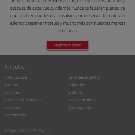
beneficios de tu tarjeta Iberia Club, disfrutas antes, durante y
después de cada vuelo. Además, nunca te faltarán planes, ya
que también puedes usar tus Avios para reservar tu maleta o
asiento o reservar hoteles y mucho más con nuestras marcas
asociadas.
Regístrate ahora
Artículos
Arte y cultura
Iberia desde dentro
Aventura
Inspiración
Compras
Lo último
Comunidad Iberia Club
Noticias de Iberia
Concursos
Publirreportaje
Gastronomía
Acumular más Avios