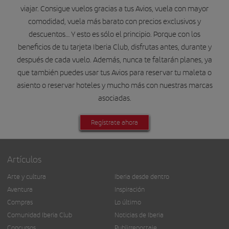
viajar. Consigue vuelos gracias a tus Avios, vuela con mayor
comodidad, vuela más barato con precios exclusivos y
descuentos… Y esto es sólo el principio. Porque con los
beneficios de tu tarjeta Iberia Club, disfrutas antes, durante y
después de cada vuelo. Además, nunca te faltarán planes, ya
que también puedes usar tus Avios para reservar tu maleta o
asiento o reservar hoteles y mucho más con nuestras marcas
asociadas.
Regístrate ahora
Artículos
Arte y cultura
Iberia desde dentro
Aventura
Inspiración
Compras
Lo último
Comunidad Iberia Club
Noticias de Iberia
Concursos
Publirreportaje