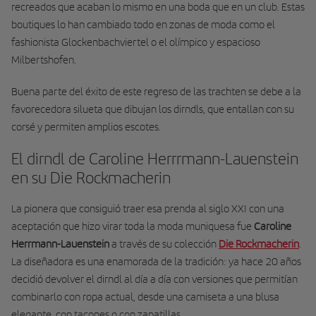
recreados que acaban lo mismo en una boda que en un club. Estas
boutiques lo han cambiado todo en zonas de moda como el
fashionista Glockenbachviertel o el olímpico y espacioso
Milbertshofen.
Buena parte del éxito de este regreso de las trachten se debe a la
favorecedora silueta que dibujan los dirndls, que entallan con su
corsé y permiten amplios escotes.
El dirndl de Caroline Herrrmann-Lauenstein
en su Die Rockmacherin
La pionera que consiguió traer esa prenda al siglo XXI con una
aceptación que hizo virar toda la moda muniquesa fue
Caroline
Herrmann-Lauenstein
a través de su colección
Die Rockmacherin
.
La diseñadora es una enamorada de la tradición: ya hace 20 años
decidió devolver el dirndl al día a día con versiones que permitían
combinarlo con ropa actual, desde una camiseta a una blusa
elegante, con tacones o con zapatillas.