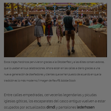
Estos trajes históricos pervivieron gracias a la Oktoberfest y a las élites conservadoras,
que lo usaban en sus celebraciones. Ahora están en las calles a diario gracias a una
nueva generación de diseñadores y clientes que se han puesto de acuerdo en que la
tradición es lo más moderno / Imagen de Rawf8:Adobe Stock
Entre calles empedradas, cervecerías legendarias y picudas
iglesias góticas, los escaparates del casco antiguo vuelven a estar
ocupados por actualizados
dirndl
y pantalones
lederhosen