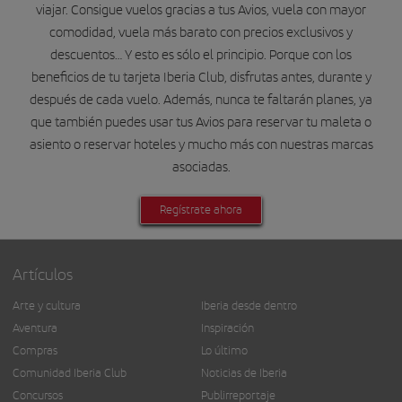
viajar. Consigue vuelos gracias a tus Avios, vuela con mayor
comodidad, vuela más barato con precios exclusivos y
descuentos… Y esto es sólo el principio. Porque con los
beneficios de tu tarjeta Iberia Club, disfrutas antes, durante y
después de cada vuelo. Además, nunca te faltarán planes, ya
que también puedes usar tus Avios para reservar tu maleta o
asiento o reservar hoteles y mucho más con nuestras marcas
asociadas.
Regístrate ahora
Artículos
Arte y cultura
Iberia desde dentro
Aventura
Inspiración
Compras
Lo último
Comunidad Iberia Club
Noticias de Iberia
Concursos
Publirreportaje