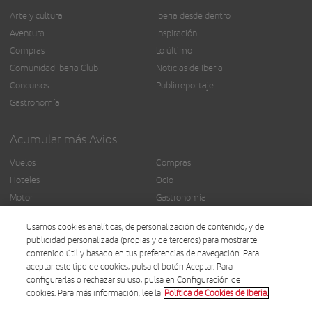
Arte y cultura
Iberia desde dentro
Aventura
Inspiración
Compras
Lo último
Comunidad Iberia Club
Noticias de Iberia
Concursos
Publirreportaje
Gastronomía
Acumular más Avios
Vuelos
Compras
Hoteles
Ocio
Motor
Gastronomía
Seguros
Más servicios
Usamos cookies analíticas, de personalización de contenido, y de
Finanzas
publicidad personalizada (propias y de terceros) para mostrarte
contenido útil y basado en tus preferencias de navegación. Para
aceptar este tipo de cookies, pulsa el botón Aceptar. Para
configurarlas o rechazar su uso, pulsa en Configuración de
cookies. Para más información, lee la
Política de Cookies de Iberia.