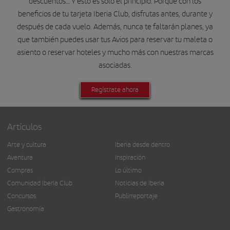
descuentos… Y esto es sólo el principio. Porque con los
beneficios de tu tarjeta Iberia Club, disfrutas antes, durante y
después de cada vuelo. Además, nunca te faltarán planes, ya
que también puedes usar tus Avios para reservar tu maleta o
asiento o reservar hoteles y mucho más con nuestras marcas
asociadas.
Regístrate ahora
Artículos
Arte y cultura
Iberia desde dentro
Aventura
Inspiración
Compras
Lo último
Comunidad Iberia Club
Noticias de Iberia
Concursos
Publirreportaje
Gastronomía