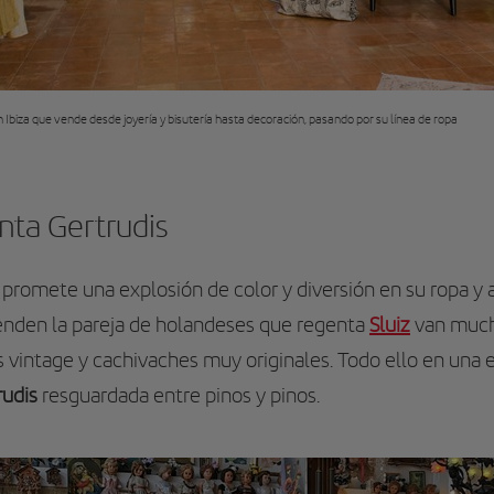
 Ibiza que vende desde joyería y bisutería hasta decoración, pasando por su línea de ropa
anta Gertrudis
 promete una explosión de color y diversión en su ropa y a
venden la pareja de holandeses que regenta
Sluiz
van much
s vintage y cachivaches muy originales. Todo ello en una
rudis
resguardada entre pinos y pinos.