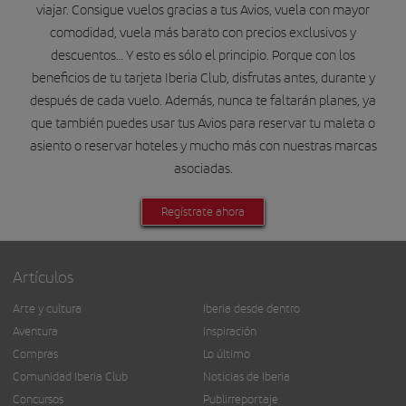
viajar. Consigue vuelos gracias a tus Avios, vuela con mayor
comodidad, vuela más barato con precios exclusivos y
descuentos… Y esto es sólo el principio. Porque con los
beneficios de tu tarjeta Iberia Club, disfrutas antes, durante y
después de cada vuelo. Además, nunca te faltarán planes, ya
que también puedes usar tus Avios para reservar tu maleta o
asiento o reservar hoteles y mucho más con nuestras marcas
asociadas.
Regístrate ahora
Artículos
Arte y cultura
Iberia desde dentro
Aventura
Inspiración
Compras
Lo último
Comunidad Iberia Club
Noticias de Iberia
Concursos
Publirreportaje