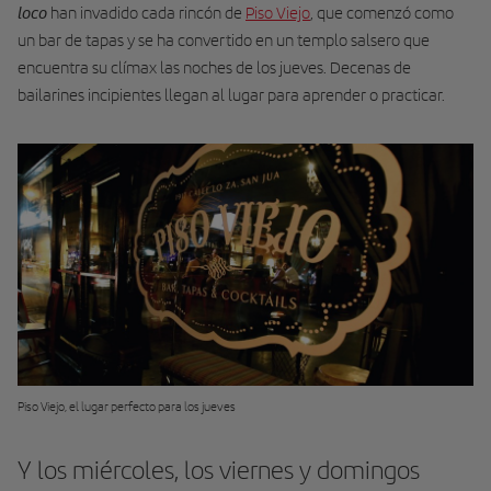
loco
han invadido cada rincón de
Piso Viejo
, que comenzó como
un bar de tapas y se ha converti­do en un templo salsero que
encuentra su clímax las noches de los jueves. Decenas de
bailarines incipientes llegan al lugar para aprender o practi­car.
Piso Viejo, el lugar perfecto para los jueves
Y los miércoles, los viernes y domingos