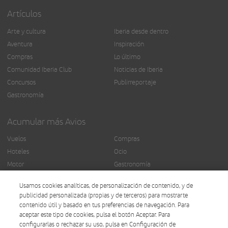
Artículos
Arte y cultura
Iberia desde dentro
Aventura
Inspiración
Compras
Lo último
Comunidad Iberia Club
Noticias de Iberia
Concursos
Publirreportaje
Gastronomía
Acumular más Avios
Vuelos
Compras
Hoteles
Ocio
Motor
Gastronomía
Seguros
Más servicios
Usamos cookies analíticas, de personalización de contenido, y de
Finanzas
publicidad personalizada (propias y de terceros) para mostrarte
contenido útil y basado en tus preferencias de navegación. Para
aceptar este tipo de cookies, pulsa el botón Aceptar. Para
configurarlas o rechazar su uso, pulsa en Configuración de