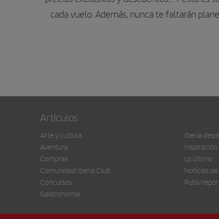
cada vuelo. Además, nunca te faltarán plane
Artículos
Arte y cultura
Iberia desd
Aventura
Inspiración
Compras
Lo último
Comunidad Iberia Club
Noticias de
Concursos
Publirrepor
Gastronomía