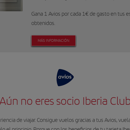
Gana 1 Avios por cada 1€ de gasto en tus es
obtenidos.
MÁS INFORMACIÓN
Aún no eres socio Iberia Clu
iencia de viajar. Consigue vuelos gracias a tus Avios, vu
o el principio. Porque con los beneficios de tu tarjeta Ibe