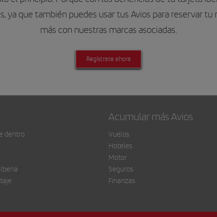
s, ya que también puedes usar tus Avios para reservar tu
más con nuestras marcas asociadas.
Regístrate ahora
Acumular más Avios
e dentro
Vuelos
Hoteles
Motor
 Iberia
Seguros
taje
Finanzas