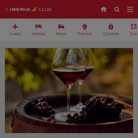
Vuelos
Hoteles
Motor
Finanzas
Compras
Ocio