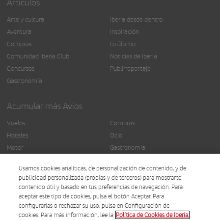
Artículos
Arte y cultura
Iberia desde dentro
Aventura
Inspiración
Compras
Lo último
Comunidad Iberia Club
Noticias de Iberia
Concursos
Publirreportaje
Gastronomía
Acumular más Avios
Vuelos
Compras
Hoteles
Ocio
Motor
Gastronomía
Seguros
Más servicios
Usamos cookies analíticas, de personalización de contenido, y de
Finanzas
publicidad personalizada (propias y de terceros) para mostrarte
contenido útil y basado en tus preferencias de navegación. Para
aceptar este tipo de cookies, pulsa el botón Aceptar. Para
configurarlas o rechazar su uso, pulsa en Configuración de
cookies. Para más información, lee la
Política de Cookies de Iberia.